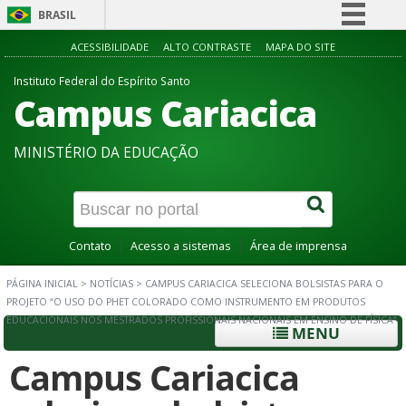
BRASIL
Simplifique!
ACESSIBILIDADE
ALTO CONTRASTE
MAPA DO SITE
Comunica BR
Instituto Federal do Espírito Santo
Campus Cariacica
Participe
Acesso à informação
MINISTÉRIO DA EDUCAÇÃO
Legislação
Canais
Contato
Acesso a sistemas
Área de imprensa
PÁGINA INICIAL
>
NOTÍCIAS
>
CAMPUS CARIACICA SELECIONA BOLSISTAS PARA O
PROJETO “O USO DO PHET COLORADO COMO INSTRUMENTO EM PRODUTOS
EDUCACIONAIS NOS MESTRADOS PROFISSIONAIS NACIONAIS EM ENSINO DE FÍSICA”
MENU
Campus Cariacica