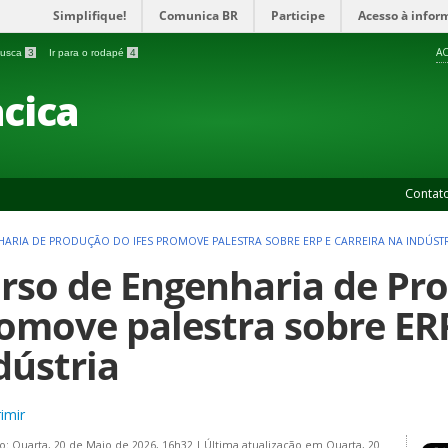
Simplifique!
Comunica BR
Participe
Acesso à infor
AC
 busca
3
Ir para o rodapé
4
cica
Contat
ARIA DE PRODUÇÃO DO IFES PROMOVE PALESTRA SOBRE ERP E CARREIRA NA INDÚST
rso de Engenharia de Pro
omove palestra sobre ERP
dústria
imir
o: Quarta, 20 de Maio de 2026, 16h32
|
Última atualização em Quarta, 20