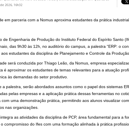
de 2026, 16h32
ade em parceria com a Nomus aproxima estudantes da prática industria
 de Engenharia de Produção do Instituto Federal do Espírito Santo (If
aio, das 9h30 às 12h, no auditório do campus, a palestra “ERP: o con
a aos estudantes da disciplina de Planejamento e Controle da Produçã
idade será conduzida por Thiago Leão, da
Nomus
, empresa especializa
ta é aproximar os estudantes de temas relevantes para a atuação prof
ica às demandas do setor produtivo.
e a palestra, serão abordados assuntos como o papel dos sistemas ER
zadas pelas empresas e a aplicação prática dessas ferramentas no coti
á com uma demonstração prática, permitindo aos alunos visualizar co
dos nas organizações.
integra as atividades da disciplina de PCP, área fundamental para a 
 o compromisso do Ifes com uma formação alinhada à prática profissio