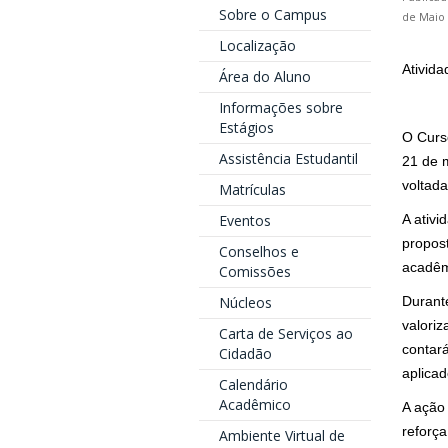
Sobre o Campus
de Maio 
Localização
Ativid
Área do Aluno
Informações sobre
Estágios
O Curso
Assistência Estudantil
21 de m
voltad
Matrículas
Eventos
A ativ
propos
Conselhos e
acadêm
Comissões
Núcleos
Durant
valori
Carta de Serviços ao
contar
Cidadão
aplica
Calendário
Acadêmico
A ação 
reforça
Ambiente Virtual de