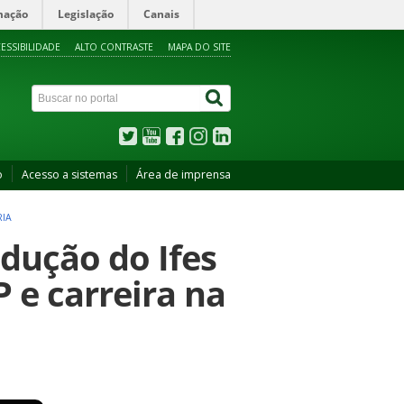
mação
Legislação
Canais
ESSIBILIDADE
ALTO CONTRASTE
MAPA DO SITE
o
Acesso a sistemas
Área de imprensa
RIA
dução do Ifes
 e carreira na