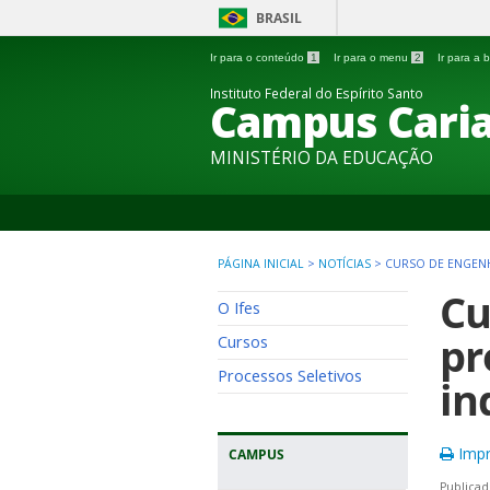
BRASIL
Ir para o conteúdo
1
Ir para o menu
2
Ir para a
Instituto Federal do Espírito Santo
Campus Caria
MINISTÉRIO DA EDUCAÇÃO
PÁGINA INICIAL
>
NOTÍCIAS
>
CURSO DE ENGENH
Cu
O Ifes
pr
Cursos
Processos Seletivos
in
Impr
CAMPUS
Publicad