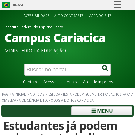
BRASIL
Simplifique!
ACESSIBILIDADE
ALTO CONTRASTE
MAPA DO SITE
Comunica BR
Instituto Federal do Espírito Santo
Campus Cariacica
Participe
Acesso à informação
MINISTÉRIO DA EDUCAÇÃO
Legislação
Canais
Contato
Acesso a sistemas
Área de imprensa
PÁGINA INICIAL
>
NOTÍCIAS
>
ESTUDANTES JÁ PODEM SUBMETER TRABALHOS PARA A
XIV SEMANA DE CIÊNCIA E TECNOLOGIA DO IFES CARIACICA
MENU
Estudantes já podem