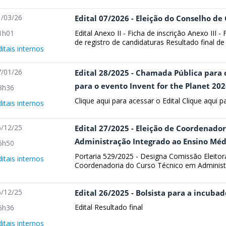
/03/26
Edital 07/2026 - Eleição do Conselho de
Edital Anexo II - Ficha de inscrição Anexo III -
1h01
de registro de candidaturas Resultado final de r
ditais internos
/01/26
Edital 28/2025 - Chamada Pública para 
para o evento Invent for the Planet 202
8h36
Clique aqui para acessar o Edital Clique aqui 
ditais internos
/12/25
Edital 27/2025 - Eleição de Coordenador
Administração Integrado ao Ensino Méd
6h50
Portaria 529/2025 - Designa Comissão Eleitor
ditais internos
Coordenadoria do Curso Técnico em Administr
/12/25
Edital 26/2025 - Bolsista para a incuba
Edital Resultado final
6h36
ditais internos