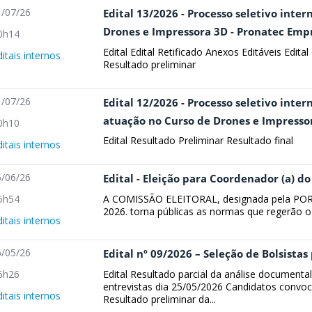
/07/26
Edital 13/2026 - Processo seletivo inter
Drones e Impressora 3D - Pronatec Em
0h14
Edital Edital Retificado Anexos Editáveis Edita
ditais internos
Resultado preliminar
/07/26
Edital 12/2026 - Processo seletivo inter
atuação no Curso de Drones e Impresso
0h10
Edital Resultado Preliminar Resultado final
ditais internos
/06/26
Edital - Eleição para Coordenador (a) 
A COMISSÃO ELEITORAL, designada pela POR
5h54
2026. torna públicas as normas que regerão o 
ditais internos
/05/26
Edital nº 09/2026 – Seleção de Bolsista
Edital Resultado parcial da análise document
6h26
entrevistas dia 25/05/2026 Candidatos convoc
ditais internos
Resultado preliminar da...