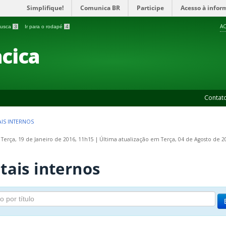
Simplifique!
Comunica BR
Participe
Acesso à infor
AC
 busca
3
Ir para o rodapé
4
cica
Contat
AIS INTERNOS
 Terça, 19 de Janeiro de 2016, 11h15
|
Última atualização em Terça, 04 de Agosto de 2
tais internos