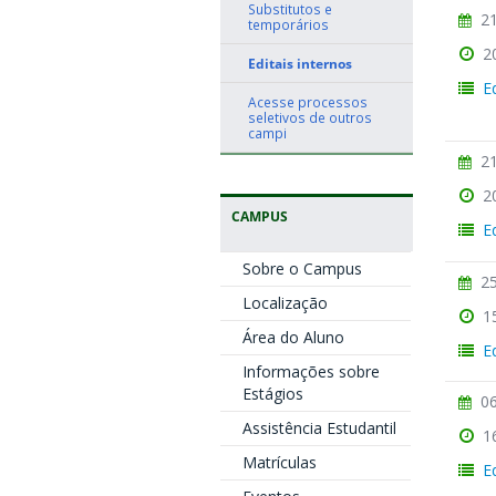
Substitutos e
21
temporários
2
Editais internos
E
Acesse processos
seletivos de outros
campi
21
2
CAMPUS
E
Sobre o Campus
25
Localização
1
Área do Aluno
E
Informações sobre
Estágios
06
Assistência Estudantil
1
Matrículas
E