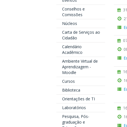
Eventos
Conselhos e
31
Comissões
2
Núcleos
E
Carta de Serviços ao
Cidadão
07
Calendário
0
Acadêmico
E
Ambiente Virtual de
Aprendizagem -
16
Moodle
1
Cursos
E
Biblioteca
Orientações de TI
Laboratórios
16
Pesquisa, Pós-
1
graduação e
E