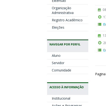
Extensão
Organização
08
Administrativa
1
Registro Acadêmico
E
Eleições
13
2
NAVEGAR POR PERFIL
E
Aluno
Servidor
Comunidade
Pagina
ACESSO À INFORMAÇÃO
Institucional
Ações e Programas