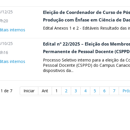
/12/25
Eleição de Coordenador de Curso de P
Produção com Ênfase em Ciência de Da
7h20
Edital Anexos 1 e 2 - Editáveis Resultado das 
ditais internos
/10/25
Edital nº 22/2025 – Eleição dos Membro
Permanente de Pessoal Docente (CSPPD)
0h16
Processo Seletivo interno para a eleição da 
ditais internos
Pessoal Docente (CSPPD) do Campus Cariacic
dispositivos da...
 1 de 7
Iniciar
Ant
1
2
3
4
5
6
7
Pró