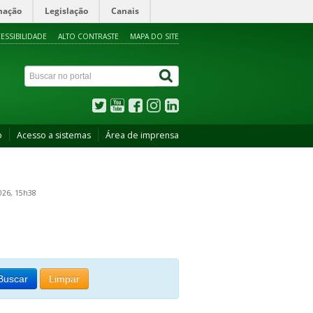
mação
Legislação
Canais
ESSIBILIDADE
ALTO CONTRASTE
MAPA DO SITE
o
Acesso a sistemas
Área de imprensa
026, 15h38
Buscar
Limpar