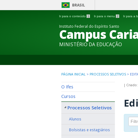
BRASIL
Ir para o conteúdo
1
Ir para o menu
2
Ir para a
Instituto Federal do Espírito Santo
Campus Caria
MINISTÉRIO DA EDUCAÇÃO
PÁGINA INICIAL
>
PROCESSOS SELETIVOS
>
EDIT
|
Criado:
O Ifes
Cursos
Edi
Processos Seletivos
Alunos
Bolsistas e estagiários