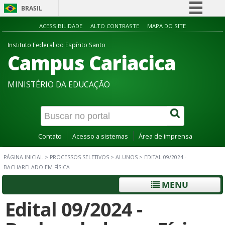
BRASIL
Simplifique!
ACESSIBILIDADE
ALTO CONTRASTE
MAPA DO SITE
Comunica BR
Instituto Federal do Espírito Santo
Campus Cariacica
Participe
Acesso à informação
MINISTÉRIO DA EDUCAÇÃO
Legislação
Canais
Contato
Acesso a sistemas
Área de imprensa
PÁGINA INICIAL
>
PROCESSOS SELETIVOS
>
ALUNOS
>
EDITAL 09/2024 -
BACHARELADO EM FÍSICA
MENU
Edital 09/2024 -