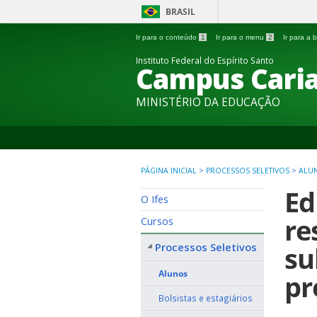
BRASIL
Ir para o conteúdo
1
Ir para o menu
2
Ir para a
Instituto Federal do Espírito Santo
Campus Caria
MINISTÉRIO DA EDUCAÇÃO
PÁGINA INICIAL
>
PROCESSOS SELETIVOS
>
ALU
Ed
O Ifes
re
Cursos
Processos Seletivos
su
Alunos
pr
Bolsistas e estagiários