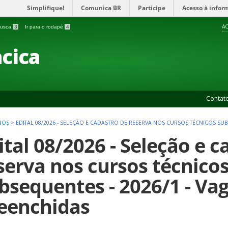
Simplifique!
Comunica BR
Participe
Acesso à infor
AC
 busca
3
Ir para o rodapé
4
cica
Contat
NOS
>
EDITAL 08/2026 - SELEÇÃO E CADASTRO DE RESERVA NOS CURSOS TÉCNICOS SUB
ital 08/2026 - Seleção e c
serva nos cursos técnico
bsequentes - 2026/1 - Va
eenchidas