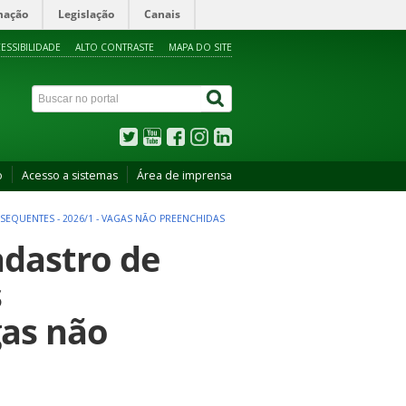
mação
Legislação
Canais
ESSIBILIDADE
ALTO CONTRASTE
MAPA DO SITE
o
Acesso a sistemas
Área de imprensa
SEQUENTES - 2026/1 - VAGAS NÃO PREENCHIDAS
adastro de
s
gas não