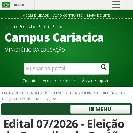
BRASIL
Simplifique!
ACESSIBILIDADE
ALTO CONTRASTE
MAPA DO SITE
Comunica BR
Instituto Federal do Espírito Santo
Campus Cariacica
Participe
Acesso à informação
MINISTÉRIO DA EDUCAÇÃO
Legislação
Canais
Contato
Acesso a sistemas
Área de imprensa
PÁGINA INICIAL
>
PROCESSOS SELETIVOS
>
EDITAIS INTERNOS
>
EDITAL 07/2026 -
ELEIÇÃO DO CONSELHO DE GESTÃO
MENU
Edital 07/2026 - Eleição